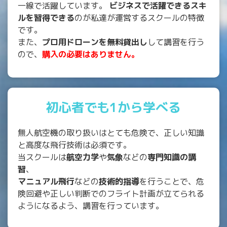
一線で活躍しています。
ビジネスで活躍できるスキ
ルを習得できる
のが私達が運営するスクールの特徴
です。
また、
プロ用ドローンを無料貸出し
して講習を行う
ので、
購入の必要はありません。
初心者でも1から学べる
無人航空機の取り扱いはとても危険で、正しい知識
と高度な飛行技術は必須です。
当スクールは
航空力学
や
気象
などの
専門知識の講
習
、
マニュアル飛行
などの
技術的指導
を行うことで、危
険回避や正しい判断でのフライト計画が立てられる
ようになるよう、講習を行っています。